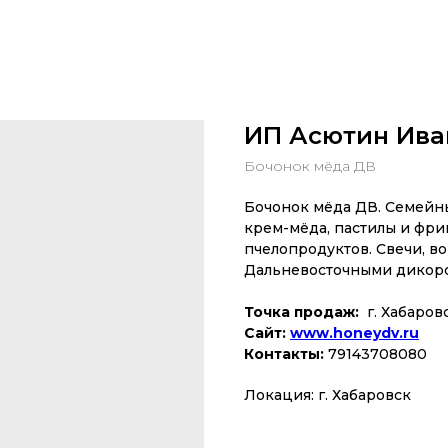
ИП Асютин Ива
Бочонок мёда ДВ
Бочонок мёда ДВ. Семейны
крем-мёда, пастилы и фри
пчелопродуктов. Свечи, в
Дальневосточными дикор
Точка продаж:
г. Хабаровс
Сайт:
www.honeydv.ru
Контакты:
79143708080
Локация: г. Хабаровск