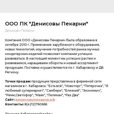
ООО ПК "Денисовы Пекарни"
Денисовы Пекарни
Компания ООО «Денисовы Пекарни» была образована в
октябре 2010 г. Применение зарубежного оборудования,
новых технологий, изучение потребностей рынка мучных
кондитерских изделий позволяет компании успешно
развиваться. В настоящий момент мы успешно растем и
развиваемся, наращиваем обороты и новый ассортимент
продукции. Поставки осуществляются по г. Хабаровску и ДВ
Региону.
Точки продаж:
продукция представлена в фирменой сети
магазинов в г. Хабаровск: "Есть всё", "Новоторг", "Пятерочка", "Я
любимый супермаркет", "Самбери", "Близкий", "Экономыч",
"Реми,Светофор", "Маяк", "Пеликан", "Раз Два"
Сайт:
денисовыпекарни.рф
Контакты:
8(4212)760666
Локация: Хабаровский район