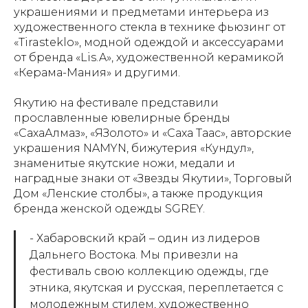
украшениями и предметами интерьера из
художественного стекла в технике фьюзинг от
«Tirasteklo», модной одеждой и аксессуарами
от бренда «Lis.A», художественной керамикой
«Керама-Мания» и другими.
Якутию на фестивале представили
прославленные ювелирные бренды
«СахаАлмаз», «ЯЗолото» и «Саха Таас», авторские
украшения NAMYN, бижутерия «Кундул»,
знаменитые якутские ножи, медали и
наградные знаки от «Звезды Якутии», Торговый
Дом «Ленские столбы», а также продукция
бренда женской одежды SGREY.
- Хабаровский край – один из лидеров
Дальнего Востока. Мы привезли на
фестиваль свою коллекцию одежды, где
этника, якутская и русская, переплетается с
молодежным стилем, художественно