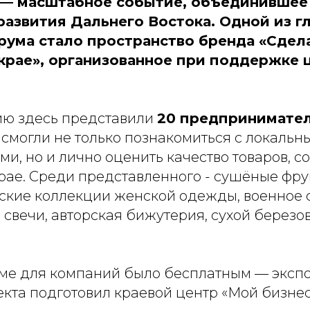
 — масштабное событие, объединившее
развития Дальнего Востока. Одной из г
ума стало пространство бренда «Сдел
крае», организованное при поддержке 
ю здесь представили
20 предпринимател
 смогли не только познакомиться с локаль
и, но и лично оценить качество товаров, с
рае. Среди представленного - сушёные фру
рские коллекции женской одежды, военное
свечи, авторская бижутерия, сухой березо
уме для компаний было бесплатным — экспо
кта подготовил краевой центр «Мой бизнес