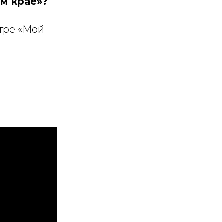
м крае»?
тре «Мой