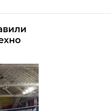
авили
ехно