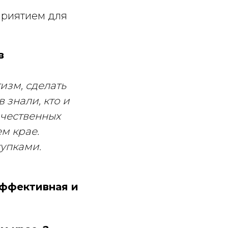
приятием для
в
изм, сделать
 знали, кто и
ачественных
м крае.
упками.
ффективная и