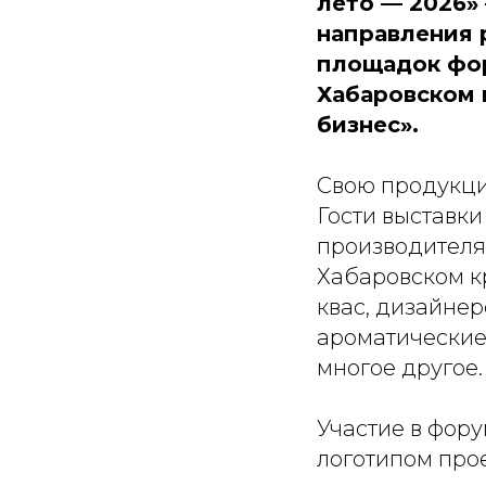
лето — 2026»
направления 
площадок фор
Хабаровском 
бизнес».
Свою продукци
Гости выставки
производителям
Хабаровском к
квас, дизайне
ароматические 
многое другое.
Участие в фор
логотипом прое