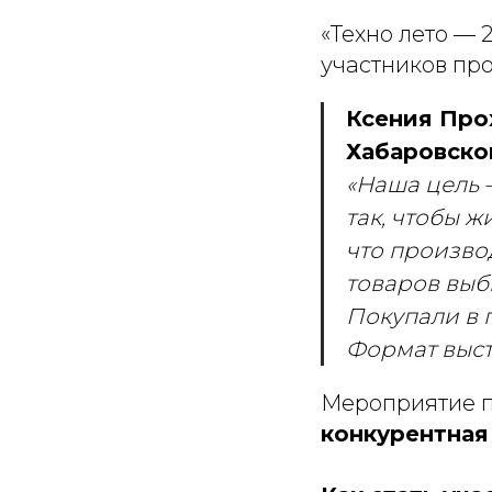
«Техно лето —
участников про
Ксения Про
Хабаровско
«Наша цель 
так, чтобы ж
что произво
товаров выб
Покупали в 
Формат выст
Мероприятие п
конкурентная