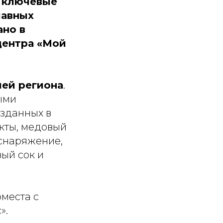
 ключевые
лавных
ано в
центра «Мой
ей региона
.
ными
озданных в
кты, медовый
 снаряжение,
вый сок и
места с
».