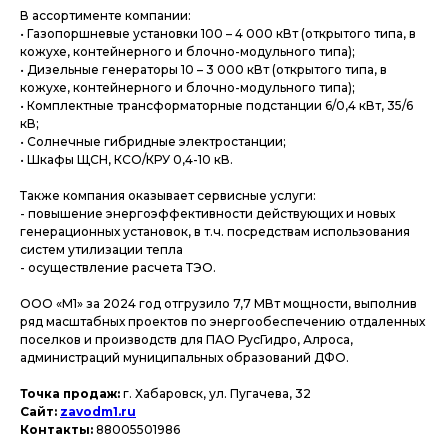
В ассортименте компании:
• Газопоршневые установки 100 – 4 000 кВт (открытого типа, в
кожухе, контейнерного и блочно-модульного типа);
• Дизельные генераторы 10 – 3 000 кВт (открытого типа, в
кожухе, контейнерного и блочно-модульного типа);
• Комплектные трансформаторные подстанции 6/0,4 кВт, 35/6
кВ;
• Солнечные гибридные электростанции;
• Шкафы ЩСН, КСО/КРУ 0,4-10 кВ.
Также компания оказывает сервисные услуги:
- повышение энергоэффективности действующих и новых
генерационных установок, в т.ч. посредствам использования
систем утилизации тепла
- осуществление расчета ТЭО.
ООО «М1» за 2024 год отгрузило 7,7 МВт мощности, выполнив
ряд масштабных проектов по энергообеспечению отдаленных
поселков и производств для ПАО РусГидро, Алроса,
администраций муниципальных образований ДФО.
Точка продаж:
г. Хабаровск, ул. Пугачева, 32
Сайт:
zavodm1.ru
Контакты:
88005501986