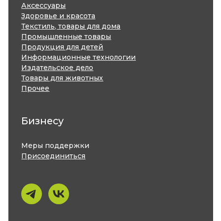
Краевое агентство содействия
предпринимательству
Фонд поддержки малого
предпринимательства Хабаровского края
Гарантийный фонд
Хабаровского края
Агентство привлечения инвестиций и
развития инноваций Хабаровского края
Центр поддержки и развития
экспорта Хабаровского края
Центр «Бизнес-инкубатор»
г. Комсомольск-на-Амуре
Политика конфиденциальности
Разработка сайта