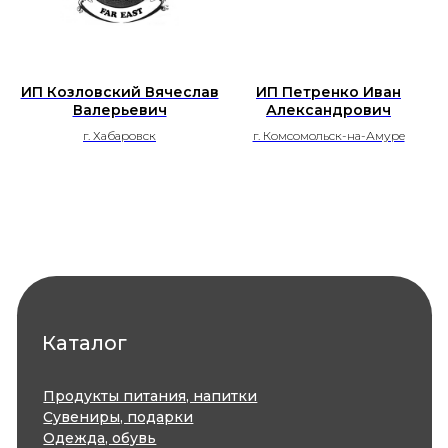
Продукты питания, напитки
Сувениры, подарки
Одежда, обувь
Аксессуары
Здоровье и красота
ИП Козловский Вячеслав
ИП Петренко Иван
Текстиль, товары для дома
Валерьевич
Александрович
Промышленные товары
Продукция для детей
г. Хабаровск
г. Комсомольск-на-Амуре
Информационные технологии
Издательское дело
Товары для животных
Прочее
Бизнесу
Меры поддержки
Присоединиться
Где получить поддержку