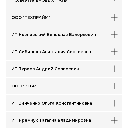
ПОЛИЭТИЛЕНОВЫХ ТРУБ"
Креативные
Прочее
индустрии
ООО "ТЕХПРАЙМ"
ИП Козловский Вячеслав Валерьевич
Бренды
ИП Сибилева Анастасия Сергеевна
Хабаровского
края на Ozon
ИП Тураев Андрей Сергеевич
смотреть
ООО "ВЕГА"
ИП Зинченко Ольга Константиновна
ИП Яремчук Татьяна Владимировна