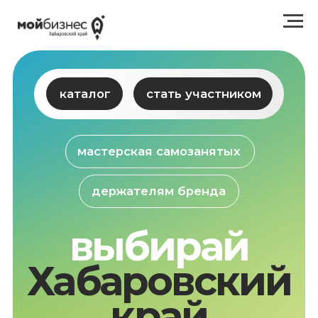
каталог
стать участником
мастерская самозанятых
держателям бренда
выбирай
Хабаровский
край