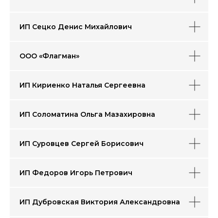
ИП Сецко Денис Михайлович
787,6
тыс. км
площадь Хабаровского края
3 место в РФ
ООО «Флагман»
1,27
млн. чел.
ИП Кириенко Наталья Сергеевна
численность населения
35 место в РФ
73
ИП Соломатина Ольга Мазахировна
млн. га
площадь лесного
фонда
ИП Суровцев Сергей Борисович
>11
тыс. км
протяженность
ИП Федоров Игорь Петрович
автомобильных дорог
27,9
тонн
ИП Дубровская Виктория Александровна
золота добыто
в 2023 году