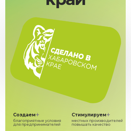
Создаем
Стимулируем
благоприятные условия
местных производителей
для предпринимателей
повышать качество
Повышаем
Тиражируем
престиж Хабаровского
бренд как единый
края как региона для
узнаваемый символ
ведения бизнеса
Хабаровского края
«
Бренд «Сделано в Хабаровском
крае» должен быть известен
всей стране
«