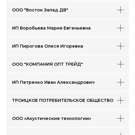
ООО "Восток Запад ДВ"
ИП Воробьева Мария Евгеньевна
Федеральный маркетплейс
фермерских продуктов
ищи товары производителей
Хабаровского края
ИП Пирогова Олеся Игоревна
перейти
ООО "КОМПАНИЯ ОПТ ТРЕЙД"
ИП Петренко Иван Александрович
Выбирай бизнес,
ТРОИЦКОЕ ПОТРЕБИТЕЛЬСКОЕ ОБЩЕСТВО
который рядом
ООО «Акустические технологии»