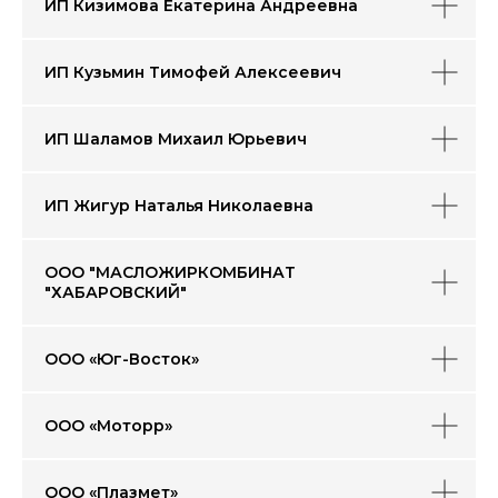
22
ИП Кизимова Екатерина Андреевна
ИП Кузьмин Тимофей Алексеевич
тыс
юридических лиц
ИП Шаламов Михаил Юрьевич
30
ИП Жигур Наталья Николаевна
ООО "МАСЛОЖИРКОМБИНАТ
тыс
"ХАБАРОВСКИЙ"
индивидуальных
предпринимателей
77
ООО «Юг-Восток»
ООО «Моторр»
тыс
самозанятых
ООО «Плазмет»