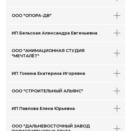
Промышленные
IT - информационные
ООО "ОПОРА-ДВ"
товары, строительство
технологии
ИП Бельская Александра Евгеньевна
ООО "АНИМАЦИОННАЯ СТУДИЯ
Продукция
Издательское дело
"МЕЧТАЛЁТ"
для детей
ИП Томина Екатерина Игоревна
ООО "СТРОИТЕЛЬНЫЙ АЛЬЯНС"
Товары для
Услуги
животных
ИП Павлова Елена Юрьевна
ООО "ДАЛЬНЕВОСТОЧНЫЙ ЗАВОД