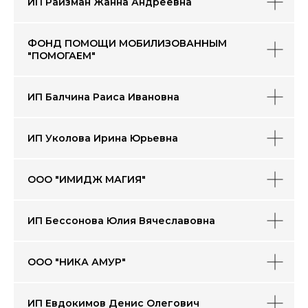
ИП Райзман Жанна Андреевна
ФОНД ПОМОЩИ МОБИЛИЗОВАННЫМ
"ПОМОГАЕМ"
Продукты питания,
Одежда, обувь
напитки
ИП Балчина Раиса Ивановна
ИП Уколова Ирина Юрьевна
Сувенирная, интерьерная,
Аксессуары
подарочная продукция
ООО "ИМИДЖ МАГИЯ"
ИП Бессонова Юлия Вячеславовна
Здоровье
Текстильная продукция,
и красота
товары для дома
ООО "НИКА АМУР"
ИП Евдокимов Денис Олегович