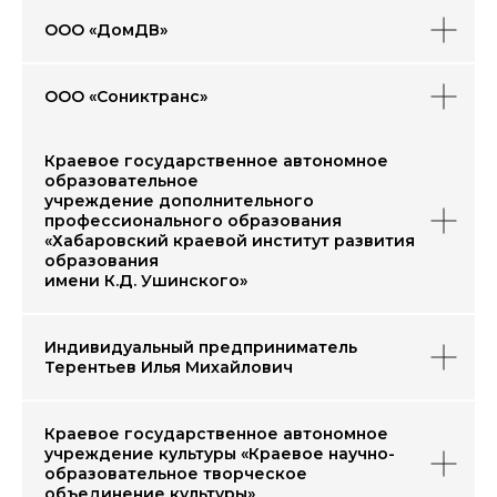
ООО «ДомДВ»
Авиазавод
г. Комсомольск-на-Амуре
производство истребителей,
ООО «Сониктранс»
самолетов Сухой Суперджет
ТОР
Хабаровск
Краевое государственное автономное
территория опережающего
образовательное
развития
учреждение дополнительного
профессионального образования
5
16
«Хабаровский краевой институт развития
образования
морских
аэропортов
имени К.Д. Ушинского»
портов
Индивидуальный предприниматель
Терентьев Илья Михайлович
Условия участия
в программе
Краевое государственное автономное
учреждение культуры «Краевое научно-
юридические лица, ИП,
образовательное творческое
осуществляющие производственную
объединение культуры»
деятельность на территории